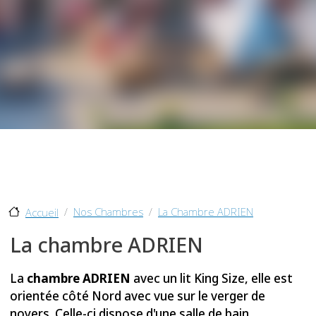
Nos Chambres
La Chambre ADRIEN
Accueil
La chambre ADRIEN
La
chambre ADRIEN
avec un lit King Size, elle est
orientée côté Nord avec vue sur le verger de
noyers. Celle-ci dispose d'une salle de bain
avec
bain
, double lavabo,
douche ciel
de pluie
et
d'un WC.
La chambre dispose de la télévision à écran plat de