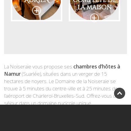
La Noiseraie vous propose ses
chambres d’hôtes à
Namur
(Suarlée), situées dans un verger de 15
hectares de noyers. Le Domaine de la Noiseraie se
trouve à 5 minutes du centre-ville et à 25 minutes de
l’aéroport de Charleroi-Bruxelles-Sud. Offrez-vous un
séjour dans un domaine nucicole unique.
Nos chambres d’hôtes
Offrez-vous un séjour aux accents de noix. Nos
chambres d’hôtes de Namur
sauront vous séduire.
Sublimez votre séjour grâce à la partie
bien-être
:
sauna, jacuzzi, piscine extérieure chauffée. Accessible
exclusivement pour les personnes qui logent chez nous