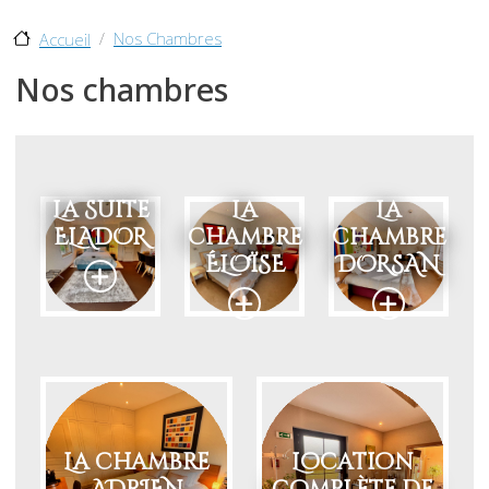
La Suite
La
La
ELADOR
chambre
chambre
ÉLOÏSE
DORSAN
La chambre
Location
ADRIEN
complète de
la maison