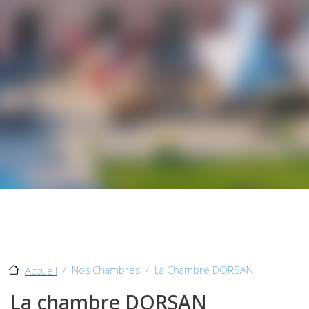
Nos Chambres
La Chambre DORSAN
Accueil
La chambre DORSAN
La
chambre DORSAN
avec un lit King Size, orientée au
sud, c'est notre chambre familiale. Celle-ci dispose d’une
salle de bain avec bain, double lavabo, douche ciel de