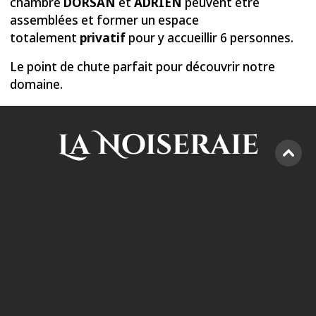
domaine.
AVENUE D’ECOLYS 44-46
B-5020 SUARLÉE (NAMUR)
0471 78 99 77
info@lanoiseraie.be
N° TVA : BE 0793 847 802
Réservation