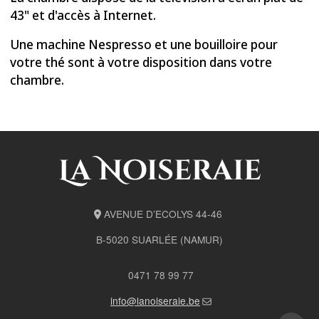
chambre.
AVENUE D’ECOLYS 44-46
B-5020 SUARLÉE (NAMUR)
0471 78 99 77
info@lanoiseraie.be
N° TVA : BE 0793 847 802
Réservation